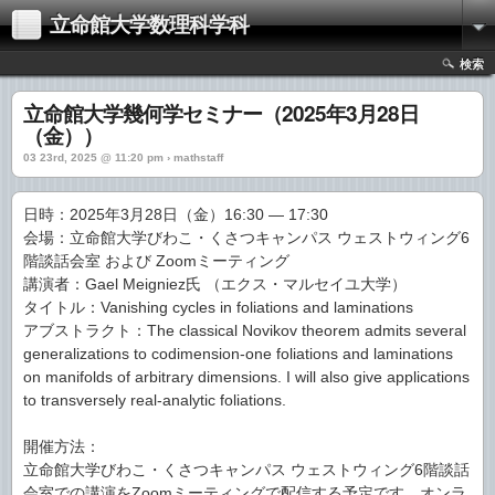
立命館大学数理科学科
検索
立命館大学幾何学セミナー（2025年3月28日
（金））
03 23rd, 2025 @ 11:20 pm › mathstaff
日時：2025年3月28日（金）16:30 — 17:30
会場：立命館大学びわこ・くさつキャンパス ウェストウィング6
階談話会室 および Zoomミーティング
講演者：Gael Meigniez氏 （エクス・マルセイユ大学）
タイトル：Vanishing cycles in foliations and laminations
アブストラクト：The classical Novikov theorem admits several
generalizations to codimension-one foliations and laminations
on manifolds of arbitrary dimensions. I will also give applications
to transversely real-analytic foliations.
開催方法：
立命館大学びわこ・くさつキャンパス ウェストウィング6階談話
会室での講演をZoomミーティングで配信する予定です．オンラ