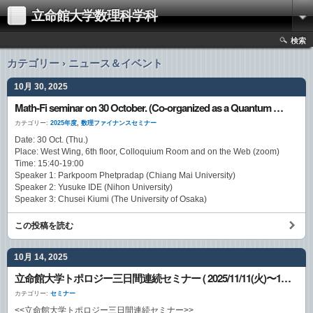
立命館大学数理科学科
検索
カテゴリー › ニュース＆イベント
10月 30, 2025
Math-Fi seminar on 30 October. (Co-organized as a Quantum Walk Seminar)
カテゴリー:
2025年度
,
数理ファイナンスセミナー
Date: 30 Oct. (Thu.)
Place: West Wing, 6th floor, Colloquium Room and on the Web (zoom)
Time: 15:40-19:00
Speaker 1: Parkpoom Phetpradap (Chiang Mai University)
Speaker 2: Yusuke IDE (Nihon University)
Speaker 3: Chusei Kiumi (The University of Osaka)
この投稿を読む
10月 14, 2025
立命館大学トポロジー三日間連続セミナー ( 2025/11/11(火)〜13(木) )
カテゴリー:
セミナー
<<立命館大学トポロジー三日間連続セミナー>>