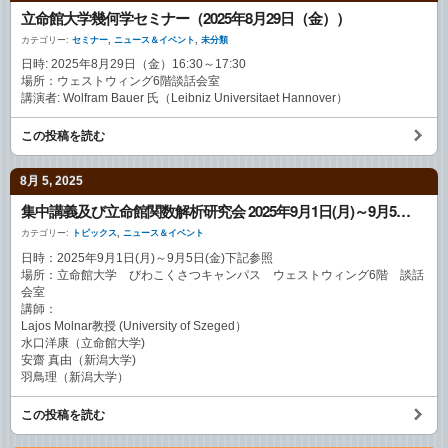
立命館大学幾何学セミナー（2025年8月29日（金））
カテゴリー:
セミナー
,
ニュース＆イベント
,
未分類
日時: 2025年8月29日（金）16:30～17:30
場所：ウェストウィング6階談話会室
講演者: Wolfram Bauer 氏（Leibniz Universitaet Hannover）
この投稿を読む
8月 5, 2025
集中講義及び立命館関数解析研究会 2025年9月1日(月)～9月5日(金)
カテゴリー:
トピックス
,
ニュース＆イベント
日時：2025年9月1日(月)～9月5日(金)下記参照
場所：立命館大学 びわこくさつキャンパス ウェストウィング6階 談話
会室
講師：
Lajos Molnar教授 (University of Szeged）
水口洋康（立命館大学)
安齋 真由（新潟大学)
羽鳥理（新潟大学）
この投稿を読む