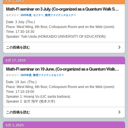
7月 1, 2025
Math-Fi seminar on 3 July. (Co-organized as a Quantum Walk Seminar)
カテゴリー:
2025年度
,
セミナー
,
数理ファイナンスセミナー
Date: 3 July. (Thu.)
Place: West Wing, 6th floor, Colloquium Room and on the Web (zoom)
Time: 17:30-18:30
Speaker: Yuki Ueda (HOKKAIDO UNIVERSITY OF EDUCATION)
この投稿を読む
6月 17, 2025
Math-Fi seminar on 19 June. (Co-organized as a Quantum Walk Seminar)
カテゴリー:
2025年度
,
数理ファイナンスセミナー
Date: 19 Jun. (Thu.)
Place: West Wing, 6th floor, Colloquium Room and on the Web (zoom)
Time: 17:10-19:00
Speaker 1: Hoang Vu (UC santa barbara)
Speaker 2: 佐竹 翔平 (熊本大学)
この投稿を読む
6月 3, 2025