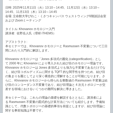
日時: 2025年11月11日（火）13:10～14:45、11月12日（水）13:10～
14:45、11月13日（木）13:10～14:45
会場: 立命館大学びわこ・くさつキャンパス ウェストウィング6階談話会室
および Zoomミーティング
タイトル: Khovanov ホモロジー入門
講演者: 佐野岳人氏（理研 iTHEMS）
アブストラクト:
本セミナーでは、Khovanov ホモロジーと Rasmussen 不変量について三日
間にわたり入門的に解説します。
Khovanov ホモロジーは「Jones 多項式の圏化 (categorification)」とし
て 2000 年に Khovanov により導入された結び目のホモロジー理論です。
Khovanov ホモロジーは Jones 多項式よりも強力な不変量であるだけでな
く、結び目コボルディズムに関する TQFT 的な関手性を持つため、結び目
の集まりを圏としてより深く構造的に理解することが可能になります。さ
らに、Khovanov ホモロジーから得られる整数値の Rasmussen 不変量は結
び目のコンコーダンス不変量であり、結び目理論と 4 次元トポロジーが交
差する領域におけるいくつかの難問を解決に導きました。
本セミナーでは、これらの理論の基礎を解説するとともに、講演者によ
る Rasmussen 不変量の図式的な計算方法についても紹介します。予備知
識として、代数トポロジーの基礎的事項を前提としますが、結び目理論に
関する事前知識は不要です。