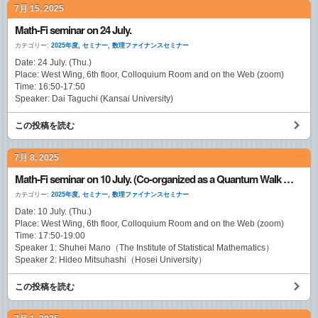
7月 15, 2025
Math-Fi seminar on 24 July.
カテゴリー:
2025年度
,
セミナー
,
数理ファイナンスセミナー
Date: 24 July. (Thu.)
Place: West Wing, 6th floor, Colloquium Room and on the Web (zoom)
Time: 16:50-17:50
Speaker: Dai Taguchi (Kansai University)
この投稿を読む
7月 8, 2025
Math-Fi seminar on 10 July. (Co-organized as a Quantum Walk Seminar)
カテゴリー:
2025年度
,
セミナー
,
数理ファイナンスセミナー
Date: 10 July. (Thu.)
Place: West Wing, 6th floor, Colloquium Room and on the Web (zoom)
Time: 17:50-19:00
Speaker 1: Shuhei Mano（The Institute of Statistical Mathematics）
Speaker 2: Hideo Mitsuhashi（Hosei University）
この投稿を読む